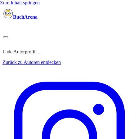
Zum Inhalt springen
BuchArena
Bücher
Autoren
Sprecher
Blogger
(Test)Leser
Lektoren
News
Blog
Podcast
Kalender
Anmelden
Lade Autorprofil ...
Zurück zu Autoren entdecken