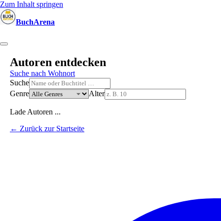
Zum Inhalt springen
BuchArena
Bücher
Autoren
Sprecher
Blogger
(Test)Leser
Lektoren
News
Autoren entdecken
Suche nach Wohnort
Suche
Genre
Alter
Lade Autoren ...
← Zurück zur Startseite