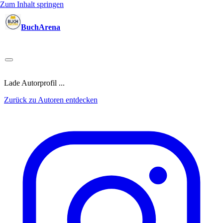
Zum Inhalt springen
BuchArena
Bücher
Autoren
Sprecher
Blogger
(Test)Leser
Lektoren
News
Blog
Podcast
Kalender
Anmelden
Lade Autorprofil ...
Zurück zu Autoren entdecken