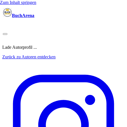
Zum Inhalt springen
BuchArena
Bücher
Autoren
Sprecher
Blogger
(Test)Leser
Lektoren
News
Blog
Podcast
Kalender
Anmelden
Lade Autorprofil ...
Zurück zu Autoren entdecken