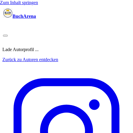
Zum Inhalt springen
BuchArena
Bücher
Autoren
Sprecher
Blogger
(Test)Leser
Lektoren
News
Blog
Podcast
Kalender
Anmelden
Lade Autorprofil ...
Zurück zu Autoren entdecken