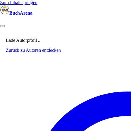
Zum Inhalt springen
BuchArena
Bücher
Autoren
Sprecher
Blogger
(Test)Leser
Lektoren
News
Lade Autorprofil ...
Zurück zu Autoren entdecken