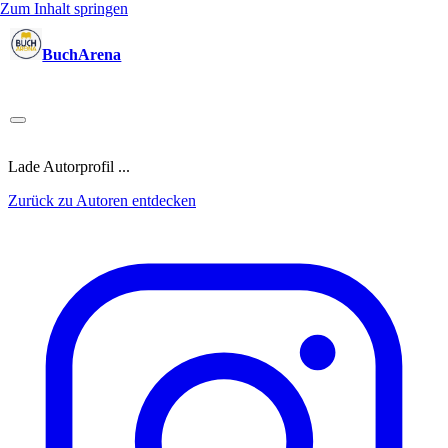
Zum Inhalt springen
BuchArena
Bücher
Autoren
Sprecher
Blogger
(Test)Leser
Lektoren
News
Blog
Podcast
Kalender
Anmelden
Lade Autorprofil ...
Zurück zu Autoren entdecken