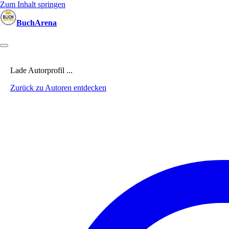
Zum Inhalt springen
BuchArena
Bücher
Autoren
Sprecher
Blogger
(Test)Leser
Lektoren
News
Lade Autorprofil ...
Zurück zu Autoren entdecken