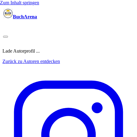
Zum Inhalt springen
BuchArena
Bücher
Autoren
Sprecher
Blogger
(Test)Leser
Lektoren
News
Blog
Podcast
Kalender
Anmelden
Lade Autorprofil ...
Zurück zu Autoren entdecken