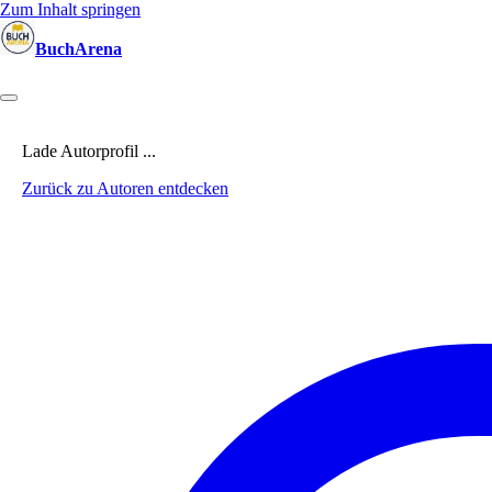
Zum Inhalt springen
BuchArena
Bücher
Autoren
Sprecher
Blogger
(Test)Leser
Lektoren
News
Lade Autorprofil ...
Zurück zu Autoren entdecken