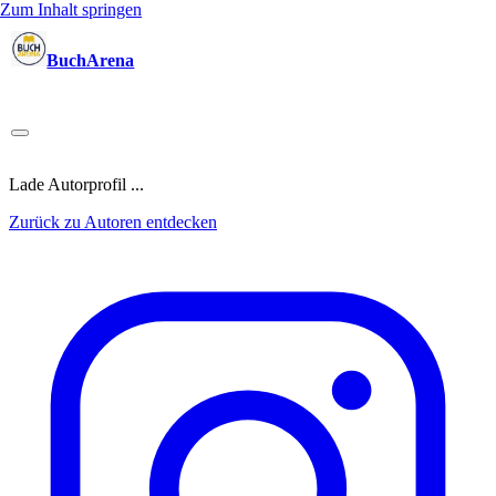
Zum Inhalt springen
BuchArena
Bücher
Autoren
Sprecher
Blogger
(Test)Leser
Lektoren
News
Blog
Podcast
Kalender
Anmelden
Lade Autorprofil ...
Zurück zu Autoren entdecken