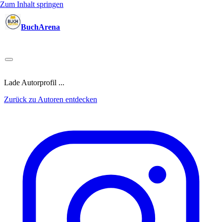
Zum Inhalt springen
BuchArena
Bücher
Autoren
Sprecher
Blogger
(Test)Leser
Lektoren
News
Blog
Podcast
Kalender
Anmelden
Lade Autorprofil ...
Zurück zu Autoren entdecken