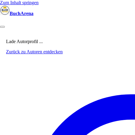
Zum Inhalt springen
BuchArena
Bücher
Autoren
Sprecher
Blogger
(Test)Leser
Lektoren
News
Lade Autorprofil ...
Zurück zu Autoren entdecken