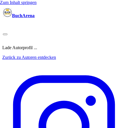
Zum Inhalt springen
BuchArena
Bücher
Autoren
Sprecher
Blogger
(Test)Leser
Lektoren
News
Blog
Podcast
Kalender
Anmelden
Lade Autorprofil ...
Zurück zu Autoren entdecken