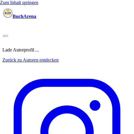
Zum Inhalt springen
BuchArena
Bücher
Autoren
Sprecher
Blogger
(Test)Leser
Lektoren
News
Blog
Podcast
Kalender
Anmelden
Lade Autorprofil ...
Zurück zu Autoren entdecken