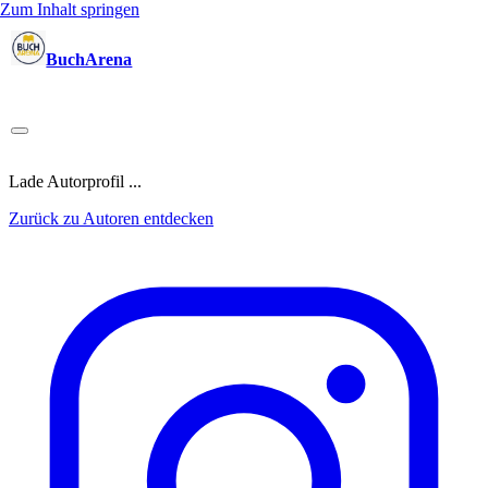
Zum Inhalt springen
BuchArena
Bücher
Autoren
Sprecher
Blogger
(Test)Leser
Lektoren
News
Blog
Podcast
Kalender
Anmelden
Lade Autorprofil ...
Zurück zu Autoren entdecken