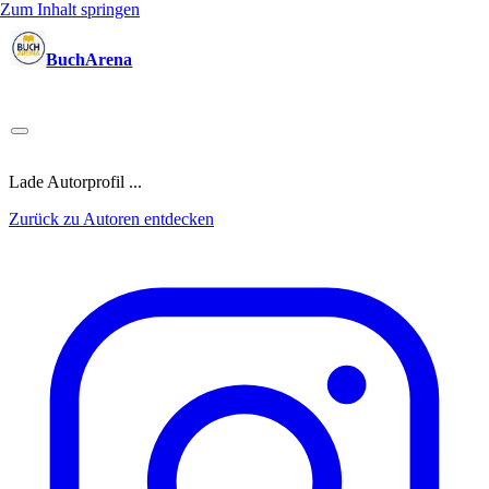
Zum Inhalt springen
BuchArena
Bücher
Autoren
Sprecher
Blogger
(Test)Leser
Lektoren
News
Blog
Podcast
Kalender
Anmelden
Lade Autorprofil ...
Zurück zu Autoren entdecken