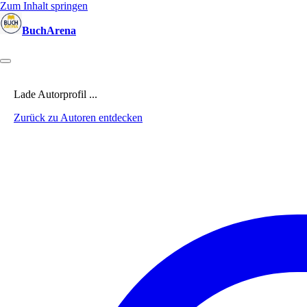
Zum Inhalt springen
BuchArena
Bücher
Autoren
Sprecher
Blogger
(Test)Leser
Lektoren
News
Lade Autorprofil ...
Zurück zu Autoren entdecken