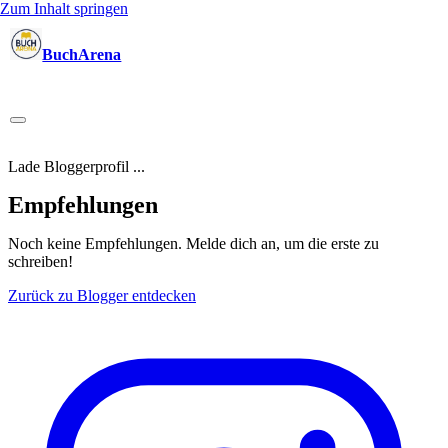
Zum Inhalt springen
BuchArena
Bücher
Autoren
Sprecher
Blogger
(Test)Leser
Lektoren
News
Blog
Podcast
Kalender
Anmelden
Lade Bloggerprofil ...
Empfehlungen
Noch keine Empfehlungen.
Melde dich an, um die erste zu
schreiben!
Zurück zu Blogger entdecken