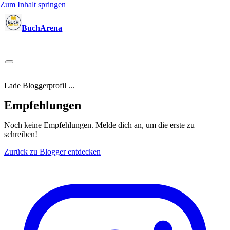
Zum Inhalt springen
BuchArena
Bücher
Autoren
Sprecher
Blogger
(Test)Leser
Lektoren
News
Blog
Podcast
Kalender
Anmelden
Lade Bloggerprofil ...
Empfehlungen
Noch keine Empfehlungen.
Melde dich an, um die erste zu
schreiben!
Zurück zu Blogger entdecken