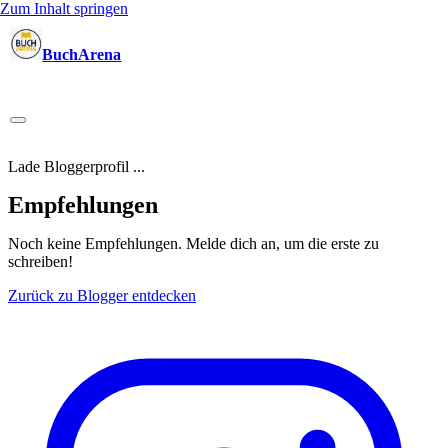
Zum Inhalt springen
BuchArena
Bücher
Autoren
Sprecher
Blogger
(Test)Leser
Lektoren
News
Blog
Podcast
Kalender
Anmelden
Lade Bloggerprofil ...
Empfehlungen
Noch keine Empfehlungen.
Melde dich an, um die erste zu
schreiben!
Zurück zu Blogger entdecken