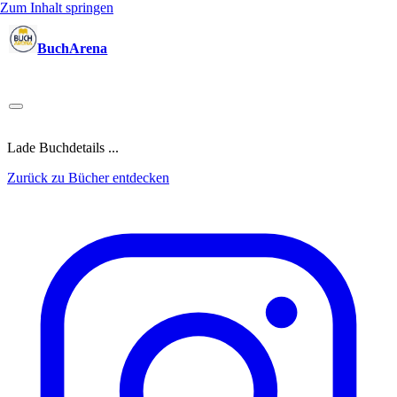
Zum Inhalt springen
BuchArena
Bücher
Autoren
Sprecher
Blogger
(Test)Leser
Lektoren
News
Blog
Podcast
Kalender
Anmelden
Lade Buchdetails ...
Zurück zu Bücher entdecken