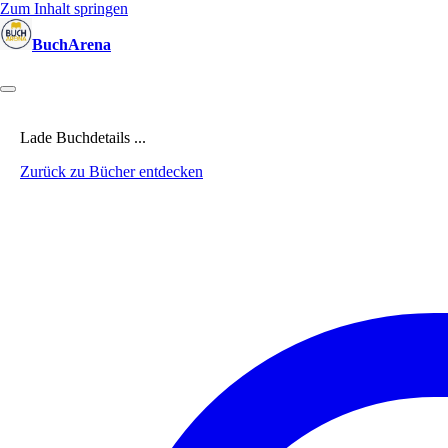
Zum Inhalt springen
BuchArena
Bücher
Autoren
Sprecher
Blogger
(Test)Leser
Lektoren
News
Lade Buchdetails ...
Zurück zu Bücher entdecken