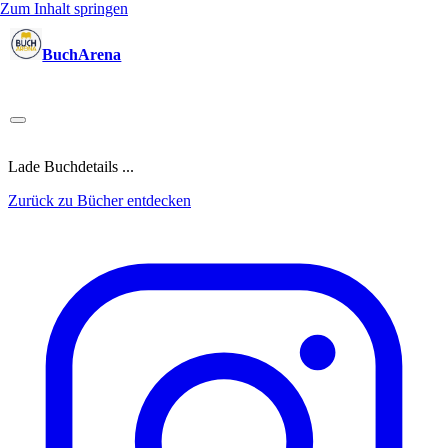
Zum Inhalt springen
BuchArena
Bücher
Autoren
Sprecher
Blogger
(Test)Leser
Lektoren
News
Blog
Podcast
Kalender
Anmelden
Lade Buchdetails ...
Zurück zu Bücher entdecken