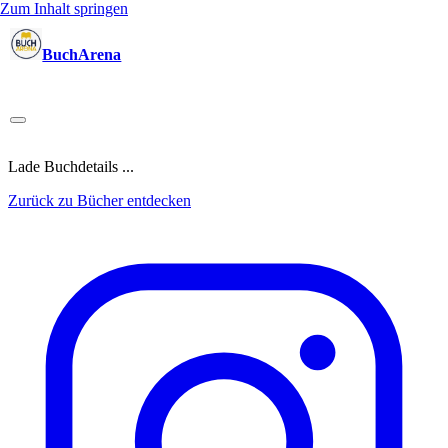
Zum Inhalt springen
BuchArena
Bücher
Autoren
Sprecher
Blogger
(Test)Leser
Lektoren
News
Blog
Podcast
Kalender
Anmelden
Lade Buchdetails ...
Zurück zu Bücher entdecken