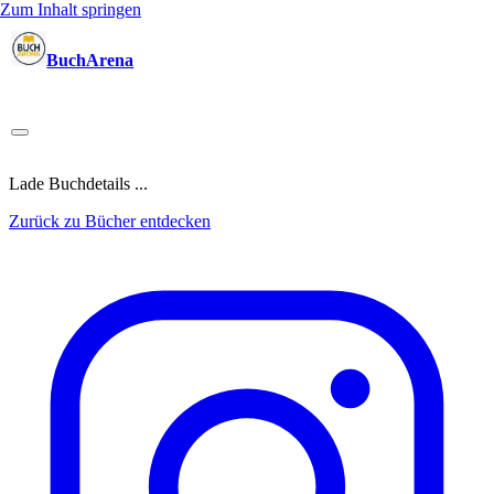
Zum Inhalt springen
BuchArena
Bücher
Autoren
Sprecher
Blogger
(Test)Leser
Lektoren
News
Blog
Podcast
Kalender
Anmelden
Lade Buchdetails ...
Zurück zu Bücher entdecken