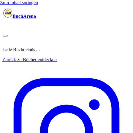
Zum Inhalt springen
BuchArena
Bücher
Autoren
Sprecher
Blogger
(Test)Leser
Lektoren
News
Blog
Podcast
Kalender
Anmelden
Lade Buchdetails ...
Zurück zu Bücher entdecken