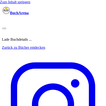
Zum Inhalt springen
BuchArena
Bücher
Autoren
Sprecher
Blogger
(Test)Leser
Lektoren
News
Blog
Podcast
Kalender
Anmelden
Lade Buchdetails ...
Zurück zu Bücher entdecken