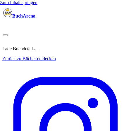
Zum Inhalt springen
BuchArena
Bücher
Autoren
Sprecher
Blogger
(Test)Leser
Lektoren
News
Blog
Podcast
Kalender
Anmelden
Lade Buchdetails ...
Zurück zu Bücher entdecken