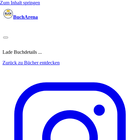
Zum Inhalt springen
BuchArena
Bücher
Autoren
Sprecher
Blogger
(Test)Leser
Lektoren
News
Blog
Podcast
Kalender
Anmelden
Lade Buchdetails ...
Zurück zu Bücher entdecken