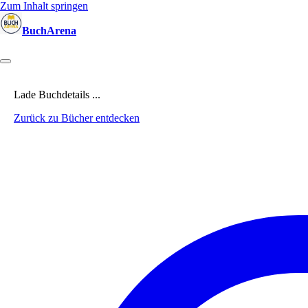
Zum Inhalt springen
BuchArena
Bücher
Autoren
Sprecher
Blogger
(Test)Leser
Lektoren
News
Lade Buchdetails ...
Zurück zu Bücher entdecken