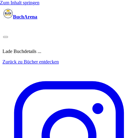
Zum Inhalt springen
BuchArena
Bücher
Autoren
Sprecher
Blogger
(Test)Leser
Lektoren
News
Blog
Podcast
Kalender
Anmelden
Lade Buchdetails ...
Zurück zu Bücher entdecken