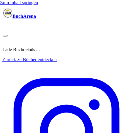
Zum Inhalt springen
BuchArena
Bücher
Autoren
Sprecher
Blogger
(Test)Leser
Lektoren
News
Blog
Podcast
Kalender
Anmelden
Lade Buchdetails ...
Zurück zu Bücher entdecken