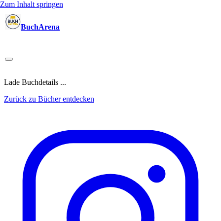
Zum Inhalt springen
BuchArena
Bücher
Autoren
Sprecher
Blogger
(Test)Leser
Lektoren
News
Blog
Podcast
Kalender
Anmelden
Lade Buchdetails ...
Zurück zu Bücher entdecken