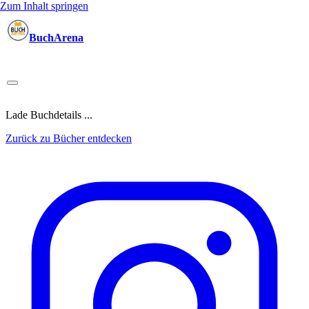
Zum Inhalt springen
BuchArena
Bücher
Autoren
Sprecher
Blogger
(Test)Leser
Lektoren
News
Blog
Podcast
Kalender
Anmelden
Lade Buchdetails ...
Zurück zu Bücher entdecken