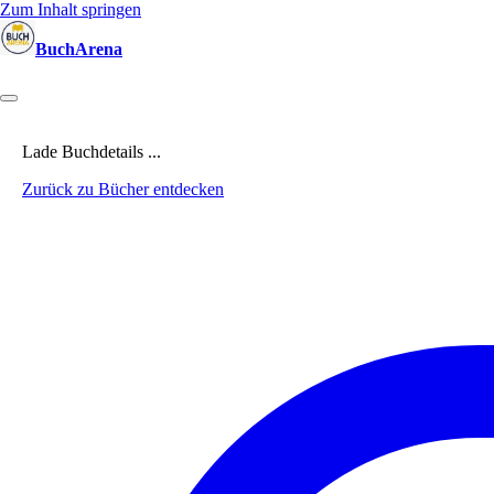
Zum Inhalt springen
BuchArena
Bücher
Autoren
Sprecher
Blogger
(Test)Leser
Lektoren
News
Lade Buchdetails ...
Zurück zu Bücher entdecken