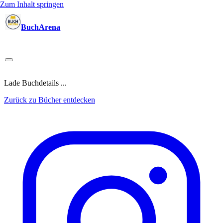
Zum Inhalt springen
BuchArena
Bücher
Autoren
Sprecher
Blogger
(Test)Leser
Lektoren
News
Blog
Podcast
Kalender
Anmelden
Lade Buchdetails ...
Zurück zu Bücher entdecken