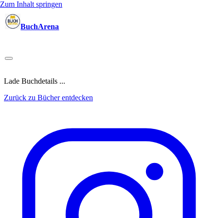
Zum Inhalt springen
BuchArena
Bücher
Autoren
Sprecher
Blogger
(Test)Leser
Lektoren
News
Blog
Podcast
Kalender
Anmelden
Lade Buchdetails ...
Zurück zu Bücher entdecken