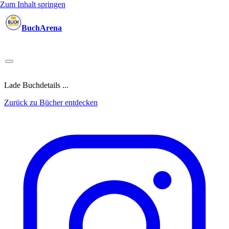
Zum Inhalt springen
BuchArena
Bücher
Autoren
Sprecher
Blogger
(Test)Leser
Lektoren
News
Blog
Podcast
Kalender
Anmelden
Lade Buchdetails ...
Zurück zu Bücher entdecken