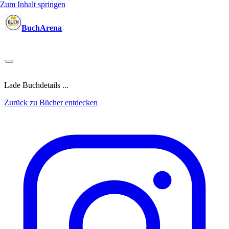
Zum Inhalt springen
BuchArena
Bücher
Autoren
Sprecher
Blogger
(Test)Leser
Lektoren
News
Blog
Podcast
Kalender
Anmelden
Lade Buchdetails ...
Zurück zu Bücher entdecken