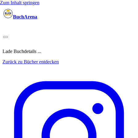
Zum Inhalt springen
BuchArena
Bücher
Autoren
Sprecher
Blogger
(Test)Leser
Lektoren
News
Blog
Podcast
Kalender
Anmelden
Lade Buchdetails ...
Zurück zu Bücher entdecken