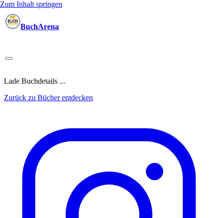
Zum Inhalt springen
BuchArena
Bücher
Autoren
Sprecher
Blogger
(Test)Leser
Lektoren
News
Blog
Podcast
Kalender
Anmelden
Lade Buchdetails ...
Zurück zu Bücher entdecken