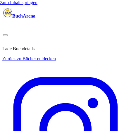
Zum Inhalt springen
BuchArena
Bücher
Autoren
Sprecher
Blogger
(Test)Leser
Lektoren
News
Blog
Podcast
Kalender
Anmelden
Lade Buchdetails ...
Zurück zu Bücher entdecken