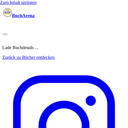
Zum Inhalt springen
BuchArena
Bücher
Autoren
Sprecher
Blogger
(Test)Leser
Lektoren
News
Blog
Podcast
Kalender
Anmelden
Lade Buchdetails ...
Zurück zu Bücher entdecken