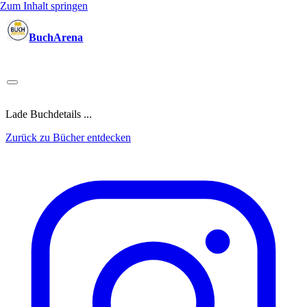
Zum Inhalt springen
BuchArena
Bücher
Autoren
Sprecher
Blogger
(Test)Leser
Lektoren
News
Blog
Podcast
Kalender
Anmelden
Lade Buchdetails ...
Zurück zu Bücher entdecken