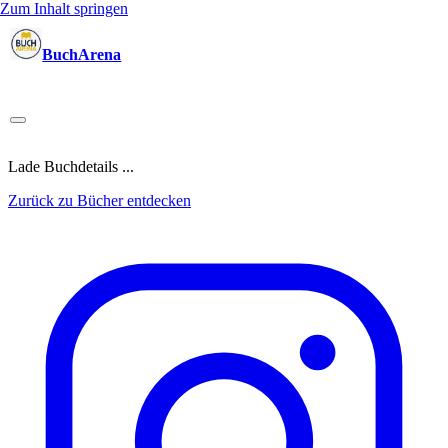
Zum Inhalt springen
BuchArena
Bücher
Autoren
Sprecher
Blogger
(Test)Leser
Lektoren
News
Blog
Podcast
Kalender
Anmelden
Lade Buchdetails ...
Zurück zu Bücher entdecken