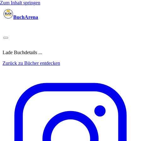
Zum Inhalt springen
BuchArena
Bücher
Autoren
Sprecher
Blogger
(Test)Leser
Lektoren
News
Blog
Podcast
Kalender
Anmelden
Lade Buchdetails ...
Zurück zu Bücher entdecken