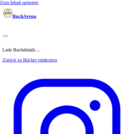
Zum Inhalt springen
BuchArena
Bücher
Autoren
Sprecher
Blogger
(Test)Leser
Lektoren
News
Blog
Podcast
Kalender
Anmelden
Lade Buchdetails ...
Zurück zu Bücher entdecken