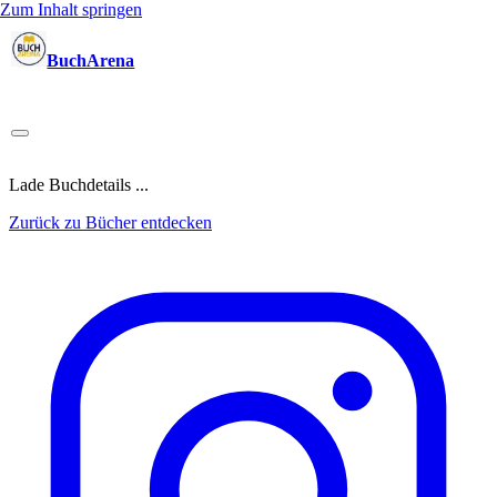
Zum Inhalt springen
BuchArena
Bücher
Autoren
Sprecher
Blogger
(Test)Leser
Lektoren
News
Blog
Podcast
Kalender
Anmelden
Lade Buchdetails ...
Zurück zu Bücher entdecken