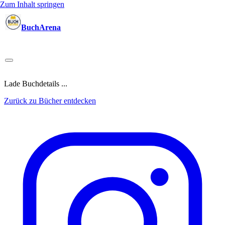
Zum Inhalt springen
BuchArena
Bücher
Autoren
Sprecher
Blogger
(Test)Leser
Lektoren
News
Blog
Podcast
Kalender
Anmelden
Lade Buchdetails ...
Zurück zu Bücher entdecken